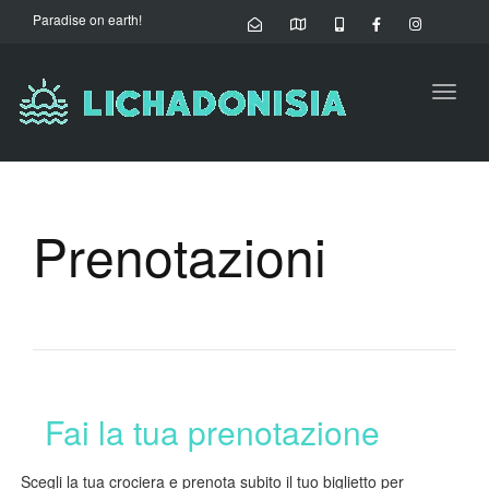
Paradise on earth!
Toggl
naviga
Prenotazioni
Fai la tua prenotazione
Scegli la tua crociera e prenota subito il tuo biglietto per