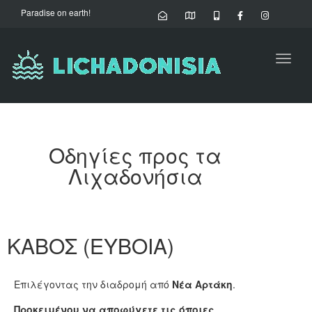
Paradise on earth!
Toggl
naviga
Οδηγίες προς τα
Λιχαδονήσια
ΚΑΒΟΣ (ΕΥΒΟΙΑ)
Επιλέγοντας την διαδρομή από
Νέα Αρτάκη
.
Προκειμένου να αποφύγετε τις όποιες