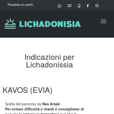
Paradise on earth!
Toggl
naviga
Indicazioni per
Lichadonissia
KAVOS (EVIA)
Scelta del percorso da
Nea Artaki
.
Per evitare difficoltà e ritardi ti consigliamo di