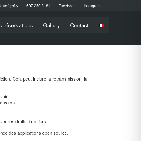
Τοποθεσία
697 250 8181
Facebook
Instagram
s réservations
Gallery
Contact
iction. Cela peut inclure la retransmission, la
voir.
fensant).
ec les droits d’un tiers.
cence des applications open source.